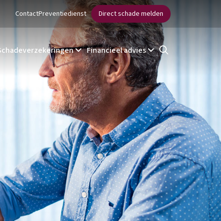
Contact
Preventiedienst
Direct schade melden
Schadeverzekeringen
Financieel advies