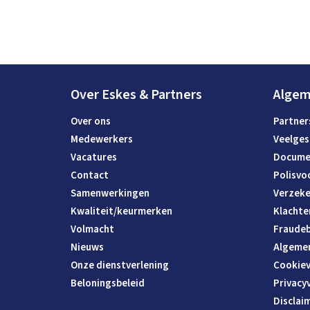
Over Eskes & Partners
Alge
Over ons
Partner
Medewerkers
Veelges
Vacatures
Docume
Contact
Polisvo
Samenwerkingen
Verzeke
Kwaliteit/keurmerken
Klachte
Volmacht
Fraudeb
Nieuws
Algeme
Onze dienstverlening
Cookiev
Beloningsbeleid
Privacy
Disclai