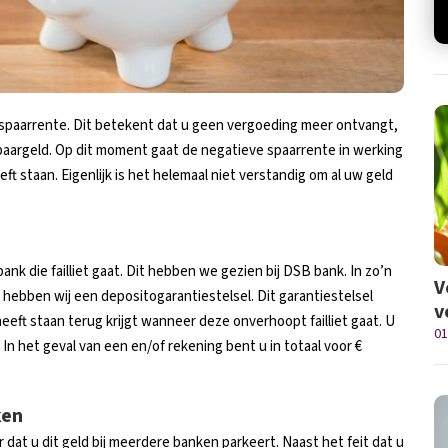
spaarrente. Dit betekent dat u geen vergoeding meer ontvangt,
paargeld. Op dit moment gaat de negatieve spaarrente in werking
t staan. Eigenlijk is het helemaal niet verstandig om al uw geld
ank die failliet gaat. Dit hebben we gezien bij DSB bank. In zo’n
V
d hebben wij een depositogarantiestelsel. Dit garantiestelsel
v
eeft staan terug krijgt wanneer deze onverhoopt failliet gaat. U
01
 In het geval van een en/of rekening bent u in totaal voor €
ken
 dat u dit geld bij meerdere banken parkeert. Naast het feit dat u