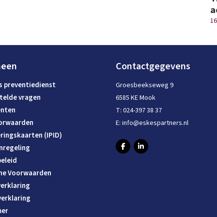
a
16
meen
Contactgegevens
s preventiedienst
Groesbeekseweg 9
telde vragen
6585 KE Mook
nten
T:
024-397 38 37
orwaarden
E:
info@eskespartners.nl
ringskaarten (IPID)
nregeling
eleid
ne Voorwaarden
erklaring
verklaring
mer