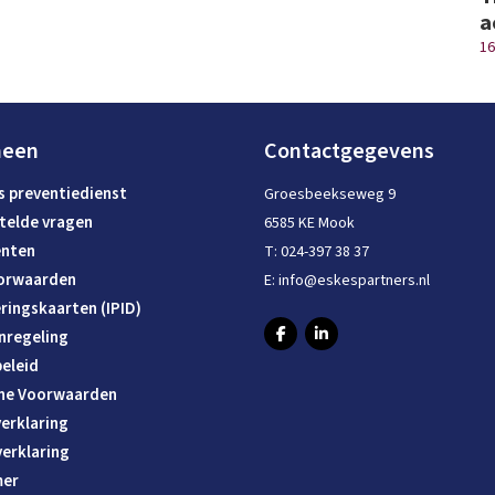
a
16
meen
Contactgegevens
s preventiedienst
Groesbeekseweg 9
telde vragen
6585 KE Mook
nten
T:
024-397 38 37
orwaarden
E:
info@eskespartners.nl
ringskaarten (IPID)
nregeling
eleid
ne Voorwaarden
erklaring
verklaring
mer