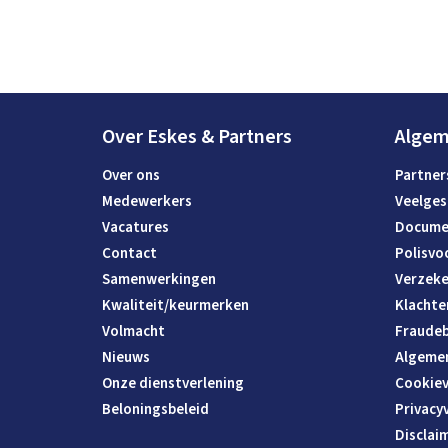
Over Eskes & Partners
Alge
Over ons
Partner
Medewerkers
Veelges
Vacatures
Docume
Contact
Polisvo
Samenwerkingen
Verzeke
Kwaliteit/keurmerken
Klachte
Volmacht
Fraudeb
Nieuws
Algeme
Onze dienstverlening
Cookiev
Beloningsbeleid
Privacy
Disclai