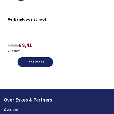
Verbanddoos school
€ 8,41
€ 10,83
incl. BTW
Lees meer
Over Eskes & Partners
Over ons