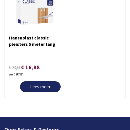
Hansaplast classic
pleisters 5 meter lang
€ 16,88
€ 23,60
incl. BTW
Lees meer