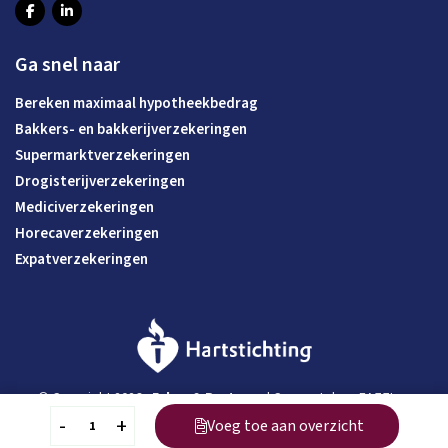
Ga snel naar
Bereken maximaal hypotheekbedrag
Bakkers- en bakkerijverzekeringen
Supermarktverzekeringen
Drogisterijverzekeringen
Mediciverzekeringen
Horecaverzekeringen
Expatverzekeringen
© Copyright 2026 -
Eskes & Partners
| Concept door
EAZZI
en
gerealiseerd door
Studioweb.nl
-
+
Voeg toe aan overzicht