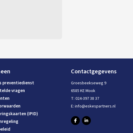
meen
Contactgegevens
s preventiedienst
Groesbeekseweg 9
telde vragen
6585 KE Mook
nten
T:
024-397 38 37
orwaarden
E:
info@eskespartners.nl
ringskaarten (IPID)
nregeling
eleid