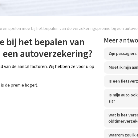
oren spelen mee bij het bepalen van de verzekeringspremie bij een autove
 bij het bepalen van
Meer antw
j een autoverzekering?
Zijn passagiers
 van de aantal factoren. Wij hebben ze voor u op
Moet ik mijn aa
Is een fietsverz
 is de premie hoger).
Is mijn auto oo
zit?
Wat is het vers
oldtimerverzek
Waarom zou ik e