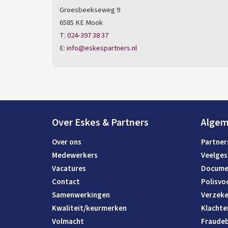
Groesbeekseweg 9
6585 KE Mook
T:
024-397 38 37
E:
info@eskespartners.nl
Over Eskes & Partners
Alge
Over ons
Partner
Medewerkers
Veelges
Vacatures
Docume
Contact
Polisvo
Samenwerkingen
Verzeke
Kwaliteit/keurmerken
Klachte
Volmacht
Fraudeb